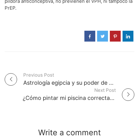
píldora anticonceptiva, no previenen el VPH, ni tampoco la
PrEP.
Previous Post
P
Astrología egipcia y su poder de clarividencia
Next Post
o
¿Cómo pintar mi piscina correctamente?
s
t
Write a comment