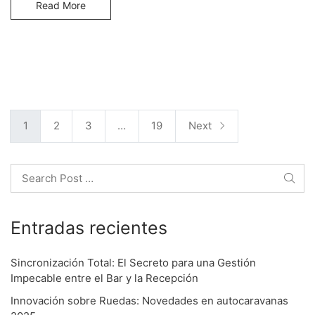
Read More
P
1
2
3
…
19
Next
o
Search
s
Entradas recientes
t
Sincronización Total: El Secreto para una Gestión
s
Impecable entre el Bar y la Recepción
Innovación sobre Ruedas: Novedades en autocaravanas
n