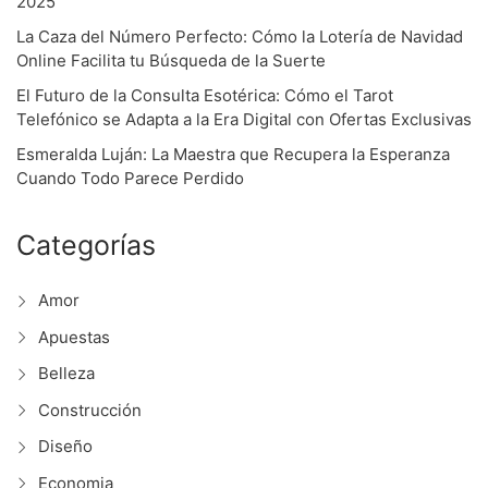
2025
La Caza del Número Perfecto: Cómo la Lotería de Navidad
a
Online Facilita tu Búsqueda de la Suerte
v
El Futuro de la Consulta Esotérica: Cómo el Tarot
Telefónico se Adapta a la Era Digital con Ofertas Exclusivas
i
Esmeralda Luján: La Maestra que Recupera la Esperanza
Cuando Todo Parece Perdido
g
Categorías
a
Amor
t
Apuestas
Belleza
i
Construcción
o
Diseño
Economia