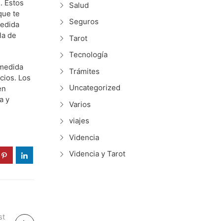
. Estos
Salud
que te
Seguros
medida
la de
Tarot
Tecnología
 medida
Trámites
cios. Los
Uncategorized
en
a y
Varios
viajes
Videncia
Videncia y Tarot
st