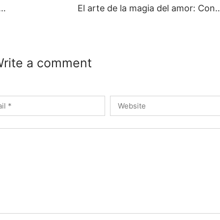
 de los chollos: consejos para encontrar los mejores hoteles todo incluido a bajo costo
El arte de la magia del amor: Consejos para crear un am
rite a comment