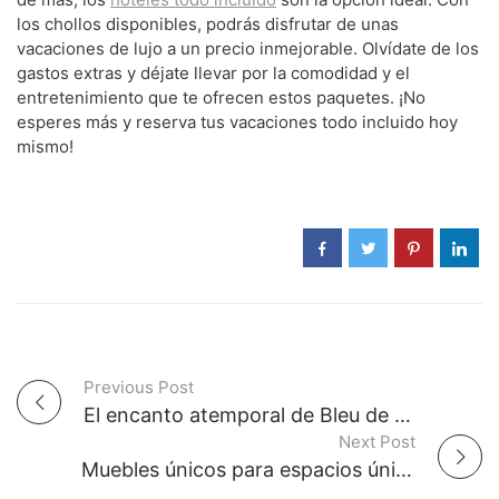
los chollos disponibles, podrás disfrutar de unas
vacaciones de lujo a un precio inmejorable. Olvídate de los
gastos extras y déjate llevar por la comodidad y el
entretenimiento que te ofrecen estos paquetes. ¡No
esperes más y reserva tus vacaciones todo incluido hoy
mismo!
Previous Post
P
El encanto atemporal de Bleu de Chanel: el perfume más deseado por los hombres
Next Post
o
Muebles únicos para espacios únicos: Explora las opciones de muebles a medida en Zaragoza