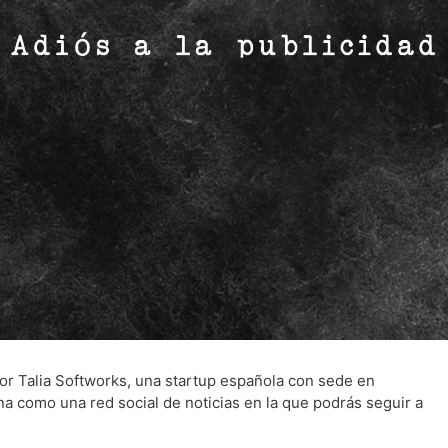
or Talia Softworks, una startup española con sede en
na como una red social de noticias en la que podrás seguir a