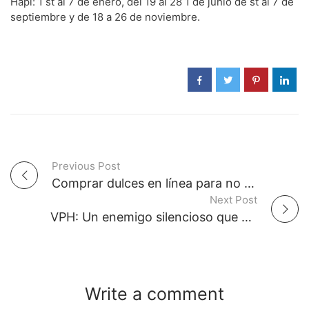
Hapi: 1 st al 7 de enero, del 19 al 28 1 de junio de st al 7 de
septiembre y de 18 a 26 de noviembre.
Previous Post
P
Comprar dulces en línea para no salir de tu hogar
Next Post
o
VPH: Un enemigo silencioso que siempre está al acecho
s
t
Write a comment