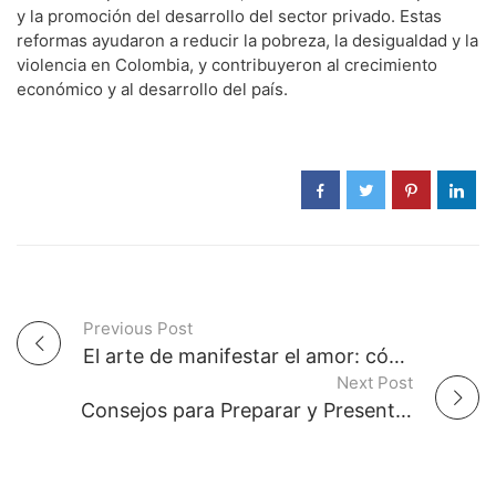
y la promoción del desarrollo del sector privado. Estas
reformas ayudaron a reducir la pobreza, la desigualdad y la
violencia en Colombia, y contribuyeron al crecimiento
económico y al desarrollo del país.
Previous Post
P
El arte de manifestar el amor: cómo los hechizos de amor de Alicia Collado pueden ayudarte a encontrar a tu alma gemela
Next Post
o
Consejos para Preparar y Presentar tus Platos de Hechizo de Amor
s