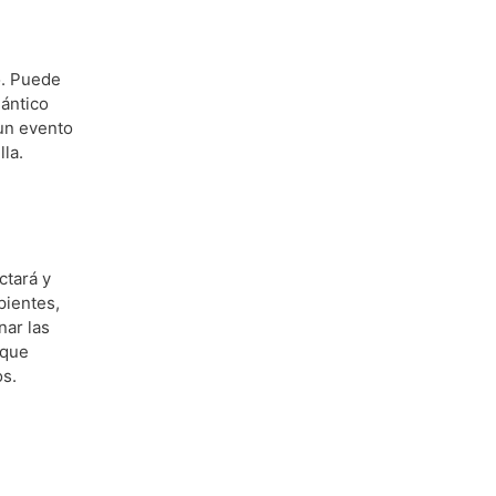
o. Puede
mántico
un evento
lla.
ctará y
pientes,
nar las
 que
os.