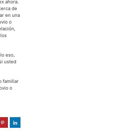
ex ahora.
cerca de
rar en una
ovio o
elación,
 los
lo eso,
si usted
 familiar
ovio o