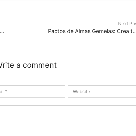
Next Po
 conseguir clarividentes profesionales y aprender a hacer videncia
Pactos de Almas Gemelas: Crea tu r
rite a comment