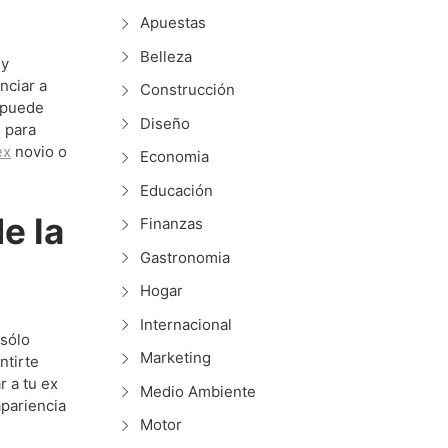
Apuestas
Belleza
 y
nciar a
Construcción
d puede
Diseño
 para
ex
novio o
Economia
Educación
e la
Finanzas
Gastronomia
Hogar
Internacional
 sólo
Marketing
ntirte
r a tu ex
Medio Ambiente
apariencia
Motor