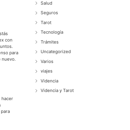
Salud
Seguros
Tarot
Tecnología
stás
 ex con
Trámites
juntos.
Uncategorized
enso para
e nuevo.
Varios
viajes
Videncia
Videncia y Tarot
e hacer
s
 para