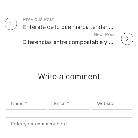
Previous Post
P
Entérate de lo que marca tendencia en el mundo de la moda y belleza
Next Post
o
Diferencias entre compostable y biodegradable que necesitas conocer con urgencia
s
t
Write a comment
n
a
v
i