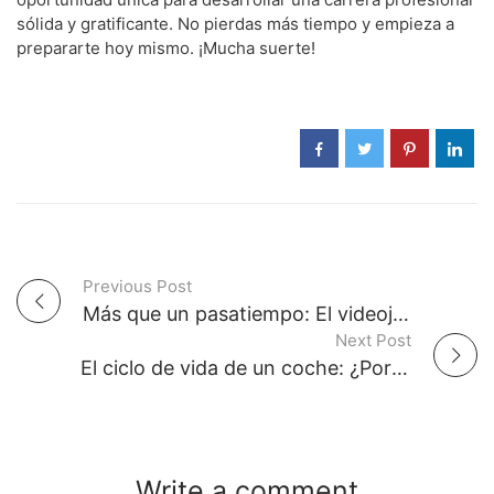
sólida y gratificante. No pierdas más tiempo y empieza a
prepararte hoy mismo. ¡Mucha suerte!
Previous Post
P
Más que un pasatiempo: El videojuego online como nuevo fenómeno cultural y social
Next Post
o
El ciclo de vida de un coche: ¿Por qué el mercado de segunda mano es tan importante?
s
t
Write a comment