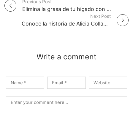
Previous Post
P
Elimina la grasa de tu hígado con este increíble componente
Next Post
o
Conoce la historia de Alicia Collado, una poderosa vidente
s
t
Write a comment
n
a
v
i
g