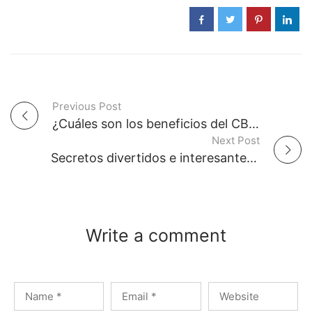
Previous Post
P
¿Cuáles son los beneficios del CBD para la ansiedad?
Next Post
o
Secretos divertidos e interesantes del Tarot que puedes usar para predecir tu futuro
s
t
Write a comment
n
a