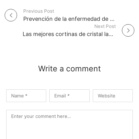
Previous Post
P
Prevención de la enfermedad de Alzheimer: 4 consejos para la salud del cerebro
Next Post
o
Las mejores cortinas de cristal las consigues en Vidrio Glass
s
t
Write a comment
n
a
v
i