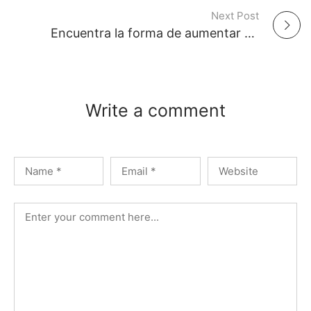
Next Post
P
Encuentra la forma de aumentar y mejorar el amor en tu vida
o
s
Write a comment
t
n
a
v
i