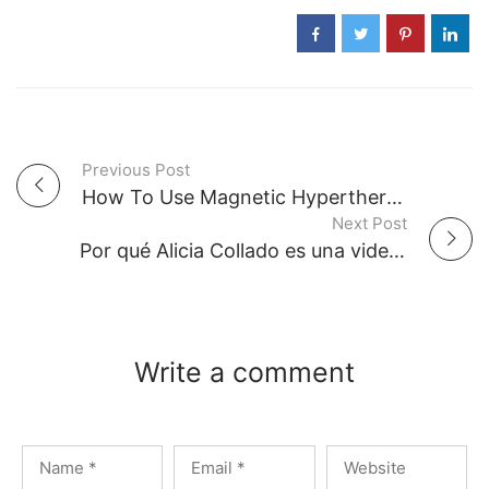
Previous Post
P
How To Use Magnetic Hyperthermia For Restorative and Pain Relief
Next Post
o
Por qué Alicia Collado es una vidente que no estafa
s
t
Write a comment
n
a