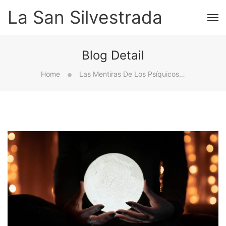
La San Silvestrada
Blog Detail
Home
Las Mentiras De Los Psíquicos: 4 Formas De Detectar Las Lecturas De Cristal Falsas