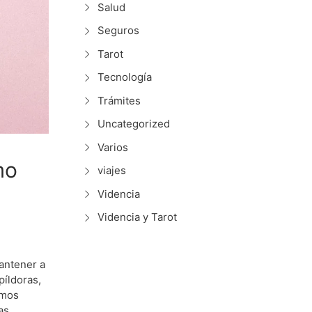
Salud
Seguros
Tarot
Tecnología
Trámites
Uncategorized
Varios
mo
viajes
Videncia
Videncia y Tarot
mantener a
píldoras,
emos
as