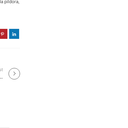
a píldora,
st
 lo que debe saber sobre el carácter de este perro