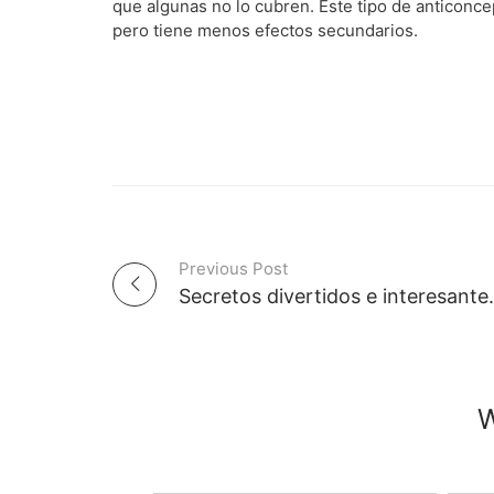
que algunas no lo cubren. Este tipo de anticoncep
pero tiene menos efectos secundarios.
Previous Post
P
Secretos divertidos e intere
o
s
W
t