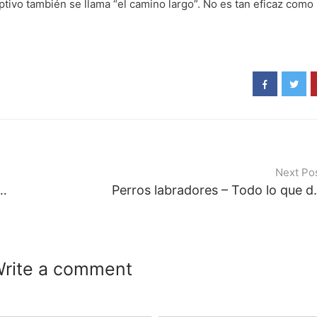
tivo también se llama “el camino largo”. No es tan eficaz como l
Next Po
santes del Tarot que puedes usar para predecir tu futuro
Perros labradores – Todo
rite a comment