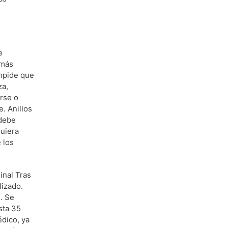
e
 más
impide que
za,
rse o
. Anillos
 debe
quiera
 los
inal Tras
lizado.
. Se
sta 35
dico, ya