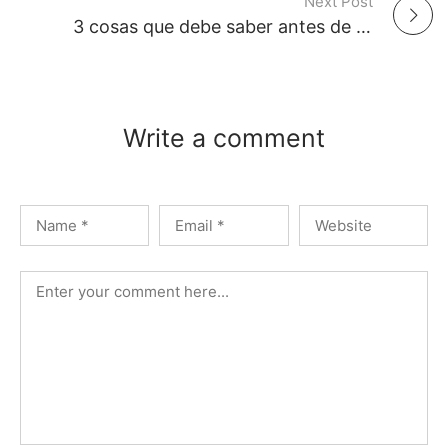
Next Post
o
3 cosas que debe saber antes de alquilar un coche en España
s
t
Write a comment
n
a
v
i
g
a