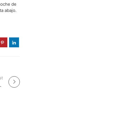
 coche de
a abajo.
st
ar amor de verdad