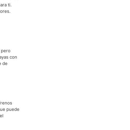
ra ti.
ores.
 pero
vayas con
e de
 frenos
 que puede
el