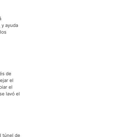
á
a
y ayuda
los
ués de
ejar el
iar el
se lavó el
l túnel de