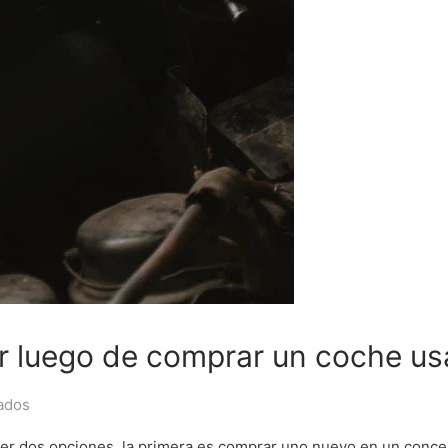
r luego de comprar un coche u
ados
er dos opciones, la primera es comprar uno nuevo en un conce