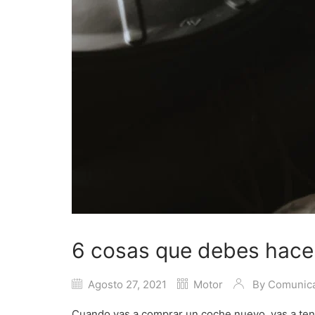
6 cosas que debes hace
Agosto 27, 2021
Motor
By
Comunic
Cuando vas a comprar un coche nuevo, vas a ten