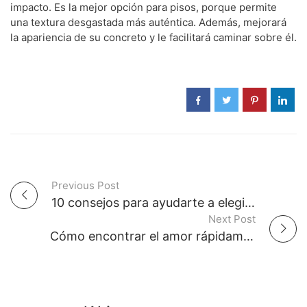
impacto. Es la mejor opción para pisos, porque permite
una textura desgastada más auténtica. Además, mejorará
la apariencia de su concreto y le facilitará caminar sobre él.
Previous Post
P
10 consejos para ayudarte a elegir la tarotista adecuada como Alicia Collado
Next Post
o
Cómo encontrar el amor rápidamente – Una lista de pasos para empezar
s
t