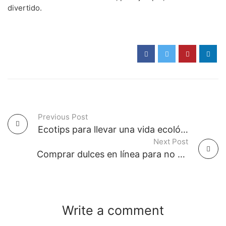
divertido.
Previous Post
P
Ecotips para llevar una vida ecológica
Next Post
o
Comprar dulces en línea para no salir de tu hogar
s
t
Write a comment