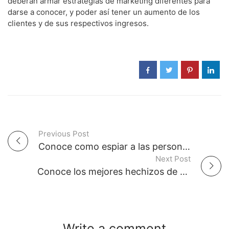
deberán armar estrategias de marketing diferentes para
darse a conocer, y poder así tener un aumento de los
clientes y de sus respectivos ingresos.
Previous Post
P
Conoce como espiar a las personas por WhatsApp
Next Post
o
Conoce los mejores hechizos de Alicia Collado
s
t
Write a comment