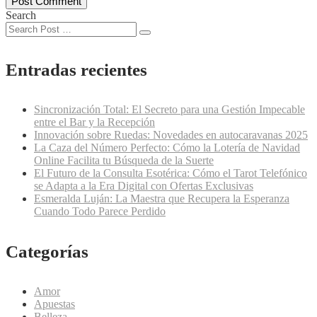
Search
Entradas recientes
Sincronización Total: El Secreto para una Gestión Impecable
entre el Bar y la Recepción
Innovación sobre Ruedas: Novedades en autocaravanas 2025
La Caza del Número Perfecto: Cómo la Lotería de Navidad
Online Facilita tu Búsqueda de la Suerte
El Futuro de la Consulta Esotérica: Cómo el Tarot Telefónico
se Adapta a la Era Digital con Ofertas Exclusivas
Esmeralda Luján: La Maestra que Recupera la Esperanza
Cuando Todo Parece Perdido
Categorías
Amor
Apuestas
Belleza