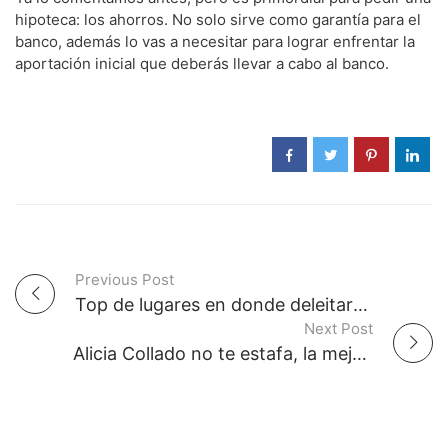
hipoteca: los ahorros. No solo sirve como garantía para el
banco, además lo vas a necesitar para lograr enfrentar la
aportación inicial que deberás llevar a cabo al banco.
Previous Post
P
Top de lugares en donde deleitarse con un delicioso sushi en la ciudad de Zaragoza
Next Post
o
Alicia Collado no te estafa, la mejor vidente tiene opiniones positivas
s